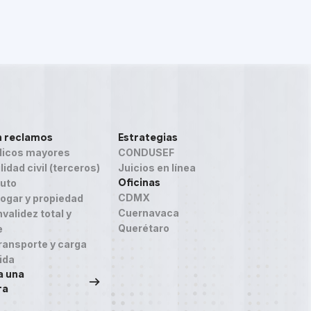
n reclamos
Estrategias
icos mayores
CONDUSEF
idad civil (terceros)
Juicios en línea
Oficinas
auto
CDMX
ogar y propiedad
Cuernavaca
validez total y
Querétaro
e
ransporte y carga
ida
a una
ra