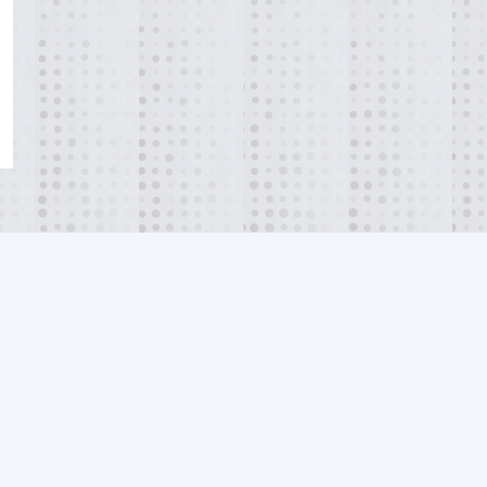
na no constituye asesoría legal formal hasta establecer una relación abogado-cliente m