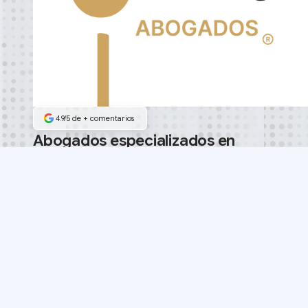
4.9/5 de
+
comentarios
Abogados especializados en
demandar aseguradoras
Habla con los socios
Habla con los socios
®️ Punto Fino Abogados, S.C. Todos los derechos reservados.
Casos
Guías
Aviso de privacidad
Honorarios
contacto@puntofino.mx
Los resultados pueden variar según las circunstancias de cada caso. Esta pági