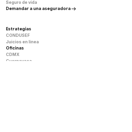
Seguro de vida
Demandar a una aseguradora
Estrategias
CONDUSEF
Juicios en línea
Oficinas
CDMX
Cuernavaca
Querétaro
®️ Punto Fino Abogados, S.C. Todos los derechos reservados.
Casos
Guías
Aviso de privacidad
Honorarios
contacto@puntofino.mx
Los resultados pueden variar según las circunstancias de cada caso.
Esta página no constituye asesoría legal formal hasta establecer una
relación abogado-cliente mediante consulta.