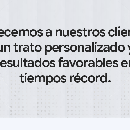
 lo que te correspondía. O
 eso se habría evitado.
ecemos a nuestros clie
rde fuerza o se vuelve
e tarde.
un trato personalizado 
resultados favorables e
a nada. El tiempo que pierdes
tiempos récord.