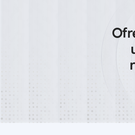
Aceptaste un convenio de CONDUSEF por una fracción de
firmaste un finiquito que cerró tu reclamo. Con asesoría,
Plazos vencidos:
Ofr
Cada reclamación tiene tiempos. Si se pasan, tu caso pie
improcedente. No importa que tengas la razón si llegast
Desgaste sin resultado:
Meses de llamadas, escritos y espera que no te acercan 
tiene un costo real.
Habla con los socios
Habla con los socios