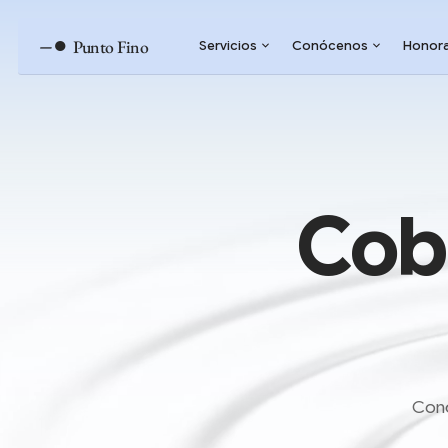
–●
Punto Fino
Servicios
Conócenos
Honora
Cob
Cono