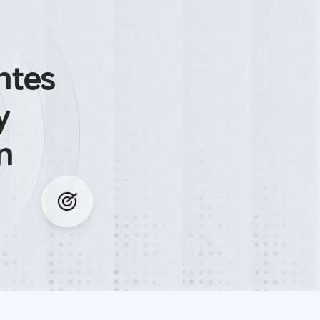
ntes
y
n