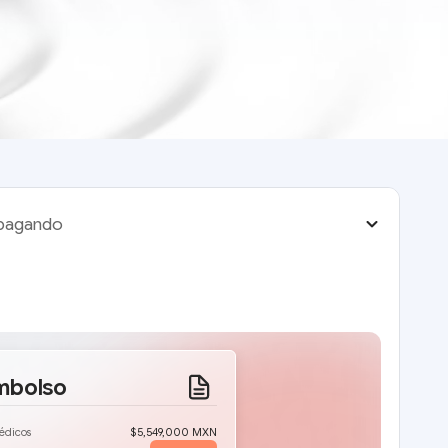
 pagando
mbolso
édicos
$5,549,000 MXN