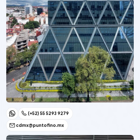
(+52) 55 5293 9279
cdmx@puntofino.mx