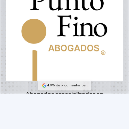
4.9/5 de
+
comentarios
Abogados especializados en
demandar aseguradoras
Habla con los socios
Alta especialización
Habla con los socios
Derecho en seguros