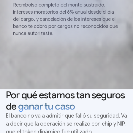
Reembolso completo del monto sustraído,
intereses moratorios del 6% anual desde el día
del cargo, y cancelación de los intereses que el
banco te cobró por cargos no reconocidos que
nunca autorizaste.
Por qué estamos tan seguros
de
ganar tu caso
El banco no va a admitir que falló su seguridad. Va
a decir que la operación se realizó con chip y NIP,
que el token dinámico fue utilizado