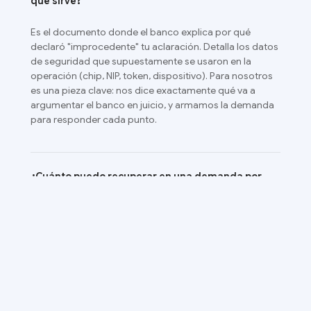
qué sirve?
Es el documento donde el banco explica por qué
declaró "improcedente" tu aclaración. Detalla los datos
de seguridad que supuestamente se usaron en la
operación (chip, NIP, token, dispositivo). Para nosotros
es una pieza clave: nos dice exactamente qué va a
argumentar el banco en juicio, y armamos la demanda
para responder cada punto.
¿Cuánto puedo recuperar en una demanda por
fraude bancario?
Además del monto íntegro que te sustrajeron, puedes
obtener intereses moratorios del 6% anual desde el día
del cargo (artículo 362 del Código de Comercio) y la
cancelación de cualquier interés que el banco te haya
cobrado por no pagar esos cargos fraudulentos.