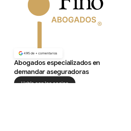
4.9/5 de
+
comentarios
Abogados especializados en
demandar aseguradoras
Habla con los socios
Habla con los socios
®️ Punto Fino Abogados, S.C. Todos los derechos reservados.
Casos
Guías
Aviso de privacidad
Honorarios
contacto@puntofino.mx
Los resultados pueden variar según las circunstancias de cada caso. Esta pági