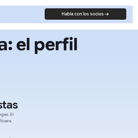
Habla con los socios
 el perfil
stas
egas. El
Rivera