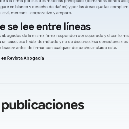
ribe a la firma por sus tres materias principales (demandas contra as
garé en blanco y derecho de daños) y por las áreas que las comple
e: civil, mercantil, corporativo y amparo.
e se lee entre líneas
s abogados de la misma firma responden por separado y dicen lo m
un caso, eso habla de método y no de discurso. Esa consistencia es 
a buscar antes de firmar con cualquier despacho, incluido este.
il en Revista Abogacía
 publicaciones