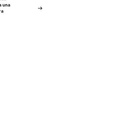
a una
ra
ediante consulta.