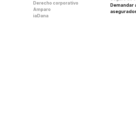
Derecho corporativo
Demandar 
Amparo
asegurado
iaDana
na no constituye asesoría legal formal hasta establecer una relación abogado-cliente m