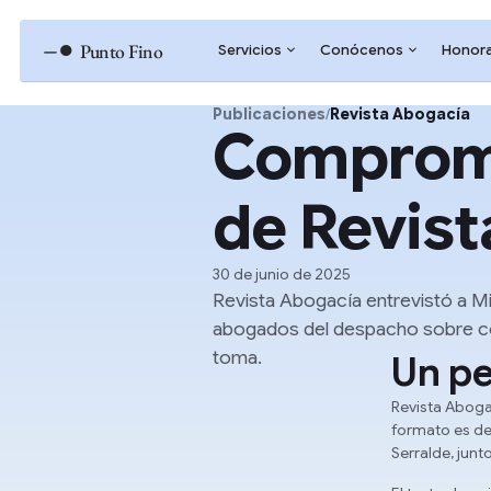
–●
Punto Fino
Servicios
Conócenos
Honora
Publicaciones
/
Revista Abogacía
Compromis
de Revis
30 de junio de 2025
Revista Abogacía entrevistó a Mig
abogados del despacho sobre có
toma.
Un pe
Revista Abogac
formato es de 
Serralde, jun