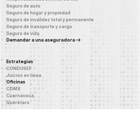
Seguro de auto
Seguro de hogar y propiedad
Seguro de invalidez total y permanente
Seguro de transporte y carga
Seguro de vida
Demandar a una aseguradora
Estrategias
CONDUSEF
Juicios en línea
Oficinas
CDMX
Cuernavaca
Querétaro
®️ Punto Fino Abogados, S.C. Todos los derechos reservados.
Casos
Guías
Aviso de privacidad
Honorarios
contacto@puntofino.mx
Los resultados pueden variar según las circunstancias de cada caso.