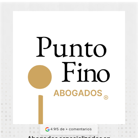
4.9/5 de
+
comentarios