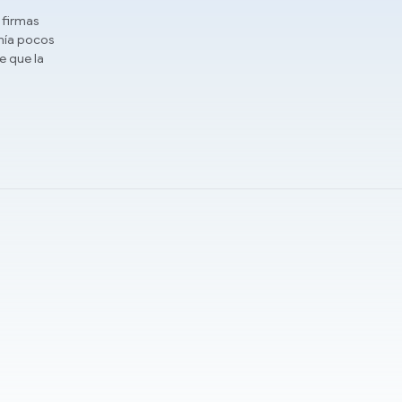
 firmas
nía pocos
e que la