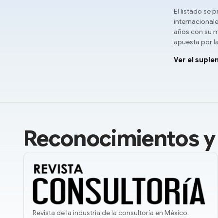
El listado se
internacional
años con su m
apuesta por l
Ver el suple
Reconocimientos y
Revista de la industria de la consultoría en México.