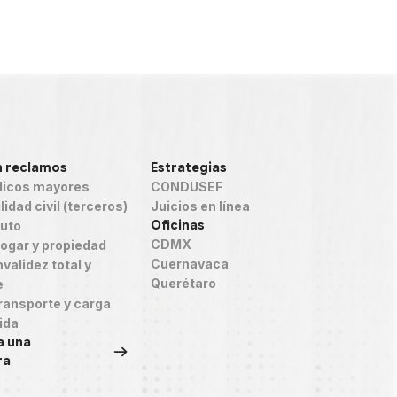
n reclamos
Estrategias
icos mayores
CONDUSEF
idad civil (terceros)
Juicios en línea
Oficinas
auto
CDMX
ogar y propiedad
Cuernavaca
validez total y
Querétaro
e
ransporte y carga
ida
a una
ra