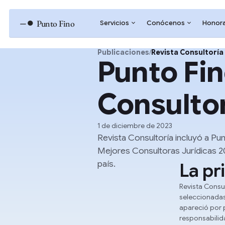
–●
Punto Fino
Servicios
Conócenos
Honora
Publicaciones
/
Revista Consultoría
Punto Fin
Consultor
1 de diciembre de 2023
Revista Consultoría incluyó a Pu
Mejores Consultoras Jurídicas 20
país.
La pr
Revista Consu
seleccionadas 
apareció por p
responsabilida