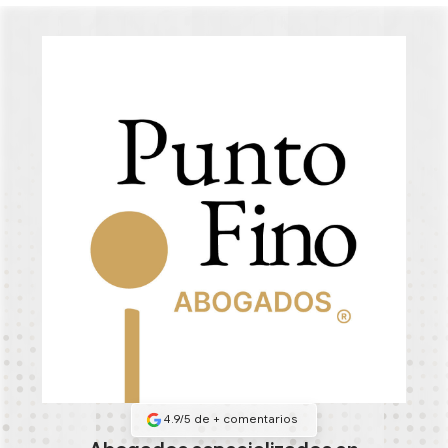
4.9/5 de
+
comentarios