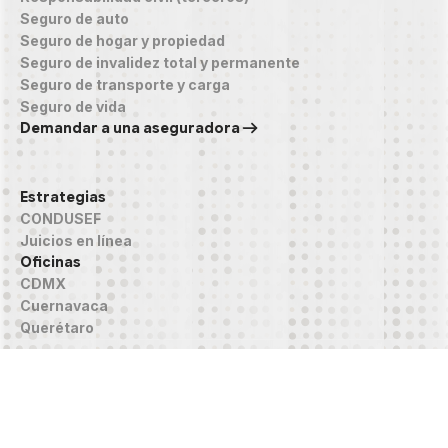
Seguro de auto
Seguro de hogar y propiedad
Seguro de invalidez total y permanente
Seguro de transporte y carga
Seguro de vida
Demandar a una aseguradora
Estrategias
CONDUSEF
Juicios en línea
Oficinas
CDMX
Cuernavaca
Querétaro
®️ Punto Fino Abogados, S.C. Todos los derechos reservados.
Casos
Guías
Aviso de privacidad
Honorarios
contacto@puntofino.mx
Los resultados pueden variar según las circunstancias de cada caso.