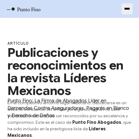
–●
Punto Fino
ARTÍCULO
Publicaciones y
reconocimientos en
la revista Líderes
Mexicanos
Punto Fino: La Firma de Abogados Líder en
En el competitivo entorno legal mexicano, destacarse es un
Demandas Contra Aseguradoras, Pagarés en Blanco
desafío constante. Sin embargo, algunos logran no solo
y Derecho de Daños
sobresalir, sino también ser reconocidos por su excelencia y
compromiso. Este es el caso de
Punto Fino Abogados
, que
ha sido incluido en la prestigiosa lista de
Líderes
Mexicanos
.