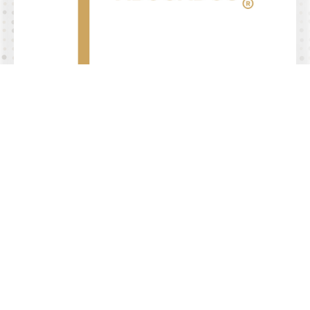
4.9/5 de
+
comentarios
Abogados especializados en
demandar aseguradoras
Habla con los socios
Alta especialización
Habla con los socios
Derecho en seguros
Derecho de daños
Pagaré en blanco
Cargos no reconocidos
Vicios ocultos
Especialidad
Derecho civil
Derecho mercantil
Derecho corporativo