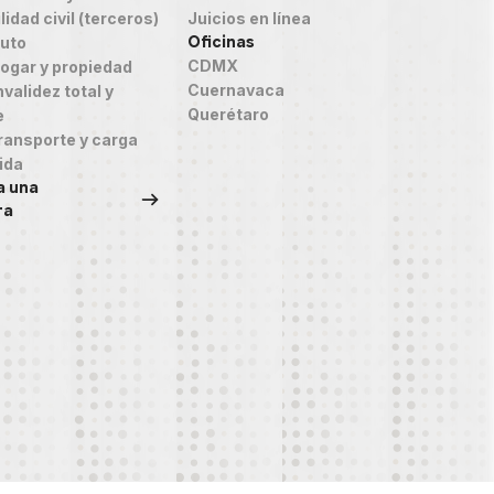
idad civil (terceros)
Juicios en línea
Oficinas
auto
CDMX
ogar y propiedad
Cuernavaca
validez total y
Querétaro
e
ransporte y carga
ida
a una
ra