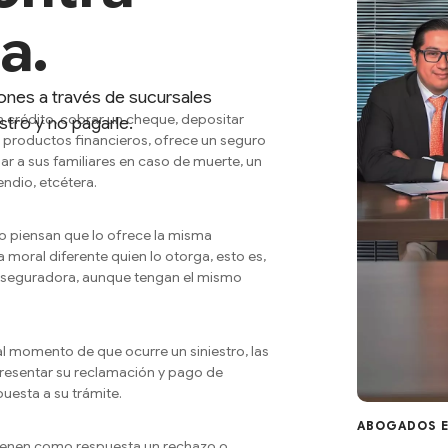
a.
ones a través de sucursales
un crédito, cobrar un cheque, depositar
estro y no pagarle.
s productos financieros, ofrece un seguro
ar a sus familiares en caso de muerte, un
ndio, etcétera.
o piensan que lo ofrece la misma
a moral diferente quien lo otorga, esto es,
la Aseguradora, aunque tengan el mismo
al momento de que ocurre un siniestro, las
presentar su reclamación y pago de
uesta a su trámite.
ABOGADOS E
ienen como respuesta un rechazo o