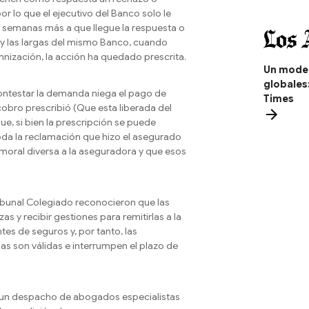
 lo que el ejecutivo del Banco solo le
 semanas más a que llegue la respuesta o
 y las largas del mismo Banco, cuando
mnización, la acción ha quedado prescrita.
Un model
globales
contestar la demanda niega el pago de
Times
bro prescribió (Que esta liberada del
ue, si bien la prescripción se puede
toda la reclamación que hizo el asegurado
a moral diversa a la aseguradora y que esos
ibunal Colegiado reconocieron que las
s y recibir gestiones para remitirlas a la
es de seguros y, por tanto, las
s son válidas e interrumpen el plazo de
s un despacho de abogados especialistas