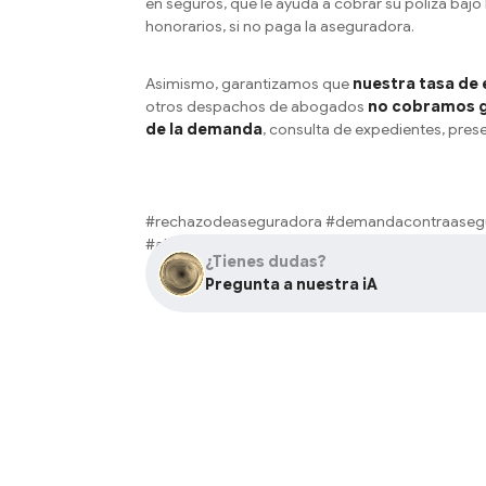
en seguros, que le ayuda a cobrar su póliza baj
honorarios, si no paga la aseguradora.
Asimismo, garantizamos que
nuestra tasa de é
otros despachos de abogados
no cobramos ga
de la demanda
, consulta de expedientes, pres
#rechazodeaseguradora #demandacontraaseg
#abogadosespecialistasenseguros #segurodea
¿Tienes dudas?
Pregunta a nuestra iA