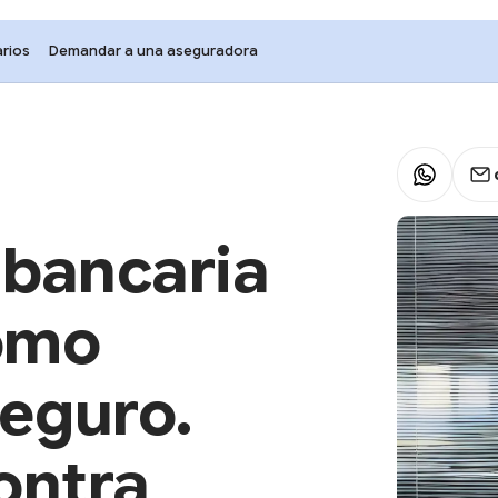
rios
Demandar a una aseguradora
 bancaria
omo
seguro.
ontra