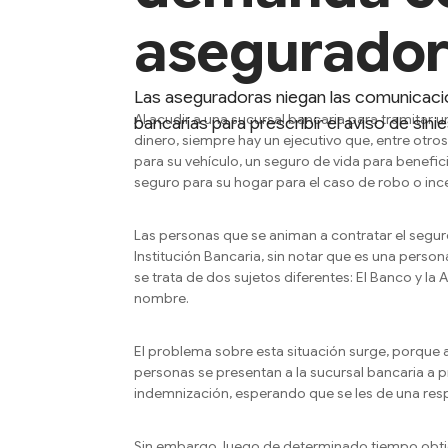
asegurador
Las aseguradoras niegan las comunicaci
Al acudir a una sucursal bancaria para tramitar 
bancarias para prescribir el aviso de sini
dinero, siempre hay un ejecutivo que, entre otro
para su vehículo, un seguro de vida para benefici
seguro para su hogar para el caso de robo o ince
Las personas que se animan a contratar el segur
Institución Bancaria, sin notar que es una person
se trata de dos sujetos diferentes: El Banco y 
nombre.
El problema sobre esta situación surge, porque 
personas se presentan a la sucursal bancaria a 
indemnización, esperando que se les de una resp
Sin embargo, luego de determinado tiempo obt