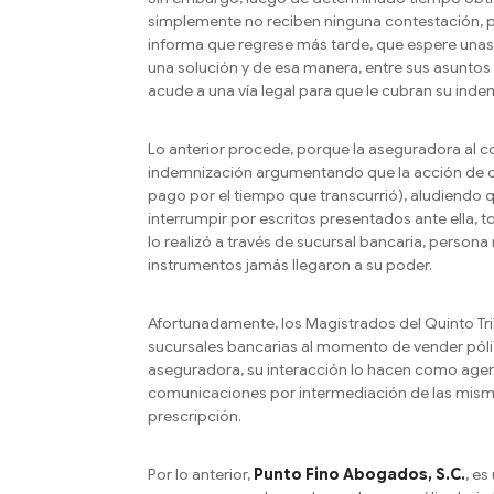
simplemente no reciben ninguna contestación, por
informa que regrese más tarde, que espere unas
una solución y de esa manera, entre sus asuntos
acude a una vía legal para que le cubran su inde
Lo anterior procede, porque la aseguradora al 
indemnización argumentando que la acción de co
pago por el tiempo que transcurrió), aludiendo q
interrumpir por escritos presentados ante ella, 
lo realizó a través de sucursal bancaria, person
instrumentos jamás llegaron a su poder.
Afortunadamente, los Magistrados del Quinto Tr
sucursales bancarias al momento de vender póliza
aseguradora, su interacción lo hacen como agent
comunicaciones por intermediación de las misma
prescripción.
Por lo anterior,
Punto Fino Abogados, S.C.
, e