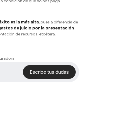
o la condición de que no nos paga
xito es la más alta
, pues a diferencia de
stos de juicio por la presentación
entación de recursos, etcétera.
uradora
uto
Escribe tus dudas
Escribe tus dudas