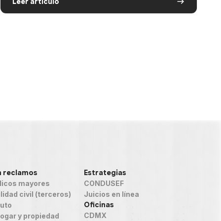
Leer artículo
n reclamos
Estrategias
icos mayores
CONDUSEF
idad civil (terceros)
Juicios en línea
Oficinas
auto
CDMX
ogar y propiedad