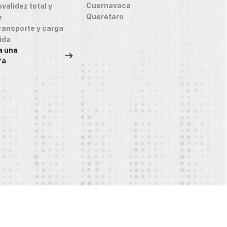
Cuernavaca
validez total y
Querétaro
e
ransporte y carga
ida
a una
ra