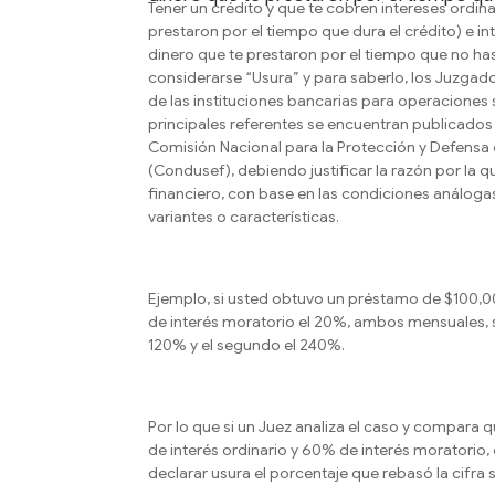
Tener un crédito y que te cobren intereses ordina
prestaron por el tiempo que dura el crédito) e i
dinero que te prestaron por el tiempo que no 
considerarse “Usura” y para saberlo, los Juzgad
de las instituciones bancarias para operaciones s
principales referentes se encuentran publicados
Comisión Nacional para la Protección y Defensa d
(Condusef), debiendo justificar la razón por la
financiero, con base en las condiciones análogas
variantes o características.
Ejemplo, si usted obtuvo un préstamo de $100,000
de interés moratorio el 20%, ambos mensuales, s
120% y el segundo el 240%.
Por lo que si un Juez analiza el caso y compara
de interés ordinario y 60% de interés moratorio, 
declarar usura el porcentaje que rebasó la cifra