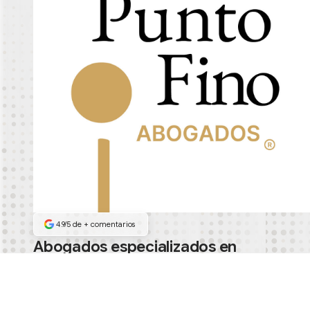
4.9/5 de
+
comentarios
Abogados especializados en
demandar aseguradoras
Habla con los socios