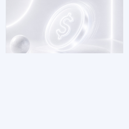
GUÍA DE SEGUROS
¿Cuándo una aseguradora puede
negarse a pagar?
Hay causas legales para negar el pago (exclusiones,
omisión de datos) y rechazos que no se sostienen. La
diferencia define si puedes demandar.