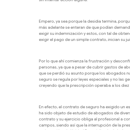
Empero, ya sea porque la desidia termina, porq
más adelante se enteran de que podían demanda
exigir su indemnización y estos, con tal de obte
exigir el pago de un simple contrato, inician su ju
Por lo que ahí comienza la frustración y descon
personas, ya que a pesar de cubrir gastos de aboga
que se perdió su asunto porque los abogados nu
seguro se regula por leyes especiales y no las g
creyendo que la prescripción operaba a los diez
En efecto, el contrato de seguro ha exigido un 
ha sido objeto de estudio de abogados de diverso
contrato y su ejercicio obliga al profesional a c
campos, siendo así que la interrupción de la pres