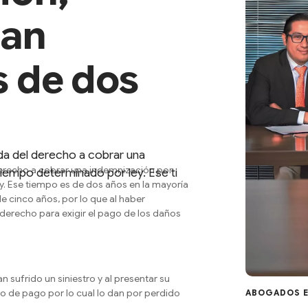
yan
 de dos
da del derecho a cobrar una
erecho a cobrar una indemnización por
tiempo determinado por ley. Ese ti
y. Ese tiempo es de dos años en la mayoría
de cinco años, por lo que al haber
 derecho para exigir el pago de los daños
n sufrido un siniestro y al presentar su
o de pago por lo cual lo dan por perdido
ABOGADOS E