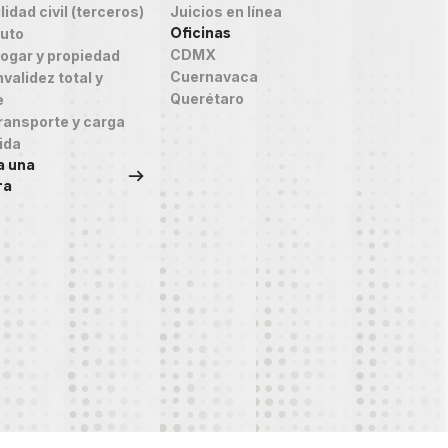
idad civil (terceros)
Juicios en línea
Oficinas
auto
CDMX
ogar y propiedad
Cuernavaca
validez total y
Querétaro
e
ransporte y carga
ida
a una
ra