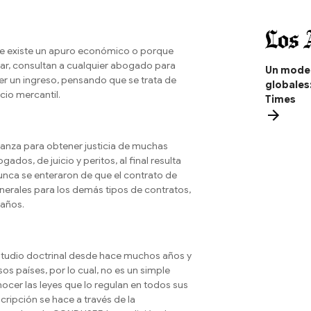
ue existe un apuro económico o porque
r, consultan a cualquier abogado para
Un model
ner un ingreso, pensando que se trata de
globales
icio mercantil.
Times
fianza para obtener justicia de muchas
dos, de juicio y peritos, al final resulta
nca se enteraron de que el contrato de
enerales para los demás tipos de contratos,
 años.
estudio doctrinal desde hace muchos años y
s países, por lo cual, no es un simple
onocer las leyes que lo regulan en todos sus
cripción se hace a través de la