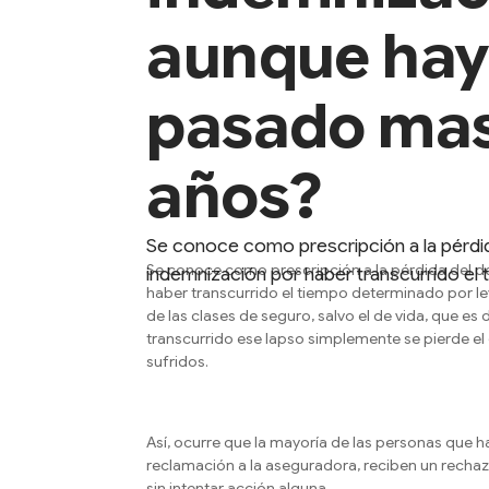
aunque ha
pasado mas
años?
Se conoce como prescripción a la pérdi
Se conoce como prescripción a la pérdida del d
indemnización por haber transcurrido el 
haber transcurrido el tiempo determinado por le
de las clases de seguro, salvo el de vida, que es 
transcurrido ese lapso simplemente se pierde el
sufridos.
Así, ocurre que la mayoría de las personas que ha
reclamación a la aseguradora, reciben un rechaz
sin intentar acción alguna.