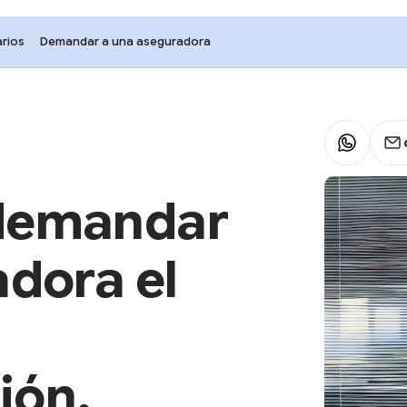
rios
Demandar a una aseguradora
 demandar
adora el
ión,