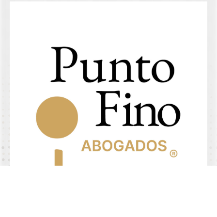
4.9/5 de
+
comentarios