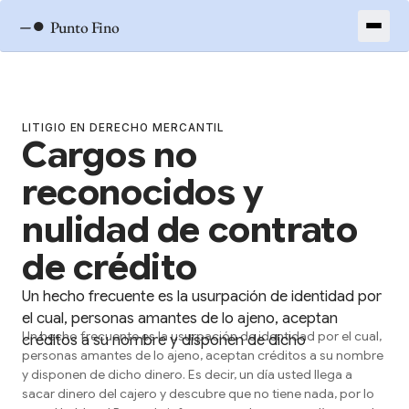
–●
Punto Fino
LITIGIO EN DERECHO MERCANTIL
Cargos no
reconocidos y
nulidad de contrato
de crédito
Un hecho frecuente es la usurpación de identidad por
el cual, personas amantes de lo ajeno, aceptan
Un hecho frecuente es la usurpación de identidad por el cual,
créditos a su nombre y disponen de dicho
personas amantes de lo ajeno, aceptan créditos a su nombre
y disponen de dicho dinero. Es decir, un día usted llega a
sacar dinero del cajero y descubre que no tiene nada, por lo