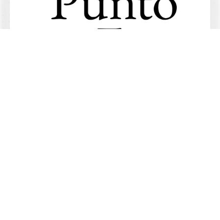
4.9/5 de
+
comentarios
Abogados especializados en
demandar aseguradoras
Habla con los socios
Alta especialización
Habla con los socios