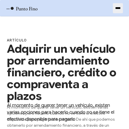
–●
Punto Fino
ARTÍCULO
Adquirir un vehículo
por arrendamiento
financiero, crédito o
compraventa a
plazos
Al momento de querer tener un vehículo, existen
Al momento de querer tener un vehículo, existen varias
varias opciones para hacerlo cuando no se tiene el
opciones para hacerlo cuando no se tiene el efectivo
efectivo disponible para pagarlo
disponible para pagarlo de contado. De ahí que podemos
obtenerlo por arrendamiento financiero, a través de un