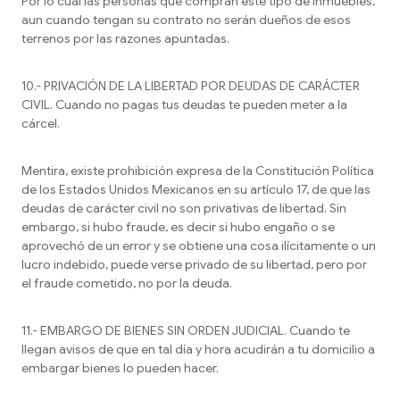
Por lo cual las personas que compran este tipo de inmuebles,
aun cuando tengan su contrato no serán dueños de esos
terrenos por las razones apuntadas.
10.- PRIVACIÓN DE LA LIBERTAD POR DEUDAS DE CARÁCTER
CIVIL. Cuando no pagas tus deudas te pueden meter a la
cárcel.
Mentira, existe prohibición expresa de la Constitución Política
de los Estados Unidos Mexicanos en su artículo 17, de que las
deudas de carácter civil no son privativas de libertad. Sin
embargo, si hubo fraude, es decir si hubo engaño o se
aprovechó de un error y se obtiene una cosa ilícitamente o un
lucro indebido, puede verse privado de su libertad, pero por
el fraude cometido, no por la deuda.
11.- EMBARGO DE BIENES SIN ORDEN JUDICIAL. Cuando te
llegan avisos de que en tal día y hora acudirán a tu domicilio a
embargar bienes lo pueden hacer.