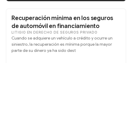
Recuperación mínima en los seguros
de automóvil en financiamiento
LITIGIO EN DERECHO DE SEGUROS PRIVADO
Cuando se adquiere un vehículo a crédito y ocurre un
siniestro, la recuperación es mínima porque la mayor
parte de su dinero ya ha sido dest
Leer artículo
Rechazo de pago de automóvil uber
por el uso particular
LITIGIO EN DERECHO DE SEGUROS PRIVADO
¿La aseguradora le niega su pago por el uso que le dio a
su automóvil?, nosotros le ayudamos a recuperar el
pago del mismo al demandar a la