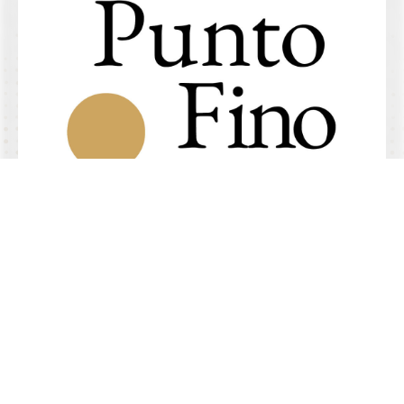
4.9/5 de
+
comentarios
Abogados especializados en
demandar aseguradoras
Habla con los socios