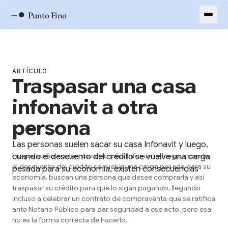
–●
Punto Fino
ARTÍCULO
Traspasar una casa
infonavit a otra
persona
Las personas suelen sacar su casa Infonavit y luego,
cuando el descuento del crédito se vuelve una carga
Las personas suelen sacar su casa Infonavit y luego, cuando
el descuento del crédito se vuelve una carga pesada para su
pesada para su economía, existen consecuencias
economía, buscan una persona que desee comprarla y así
traspasar su crédito para que lo sigan pagando, llegando
incluso a celebrar un contrato de compraventa que se ratifica
ante Notario Público para dar seguridad a ese acto, pero esa
no es la forma correcta de hacerlo.