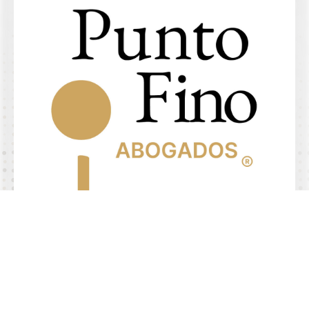
4.9/5 de
+
comentarios
Abogados especializados en
demandar aseguradoras
Habla con los socios