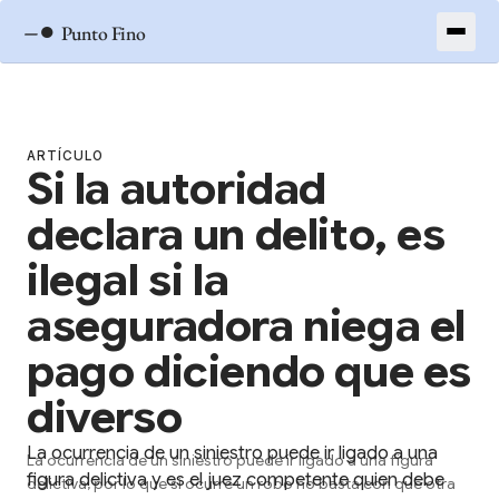
–●
Punto Fino
ARTÍCULO
Si la autoridad
declara un delito, es
ilegal si la
aseguradora niega el
pago diciendo que es
diverso
La ocurrencia de un siniestro puede ir ligado a una
La ocurrencia de un siniestro puede ir ligado a una figura
figura delictiva y es el juez competente quien debe
delictiva, por lo que si ocurre un robo no basta con que otra