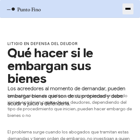
–●
Punto Fino
LITIGIO EN DEFENSA DEL DEUDOR
Qué hacer si le
embargan sus
bienes
Los acreedores al momento de demandar, pueden
embargar bienes que son de su propiedad y debe
Las instituciones de crédito u otro tipo de acreedor cuando
inician acción en contra de sus deudores, dependiendo del
acudir a juicio a defenderla.
tipo de procedimiento que inicien, pueden hacer embargo de
bienes o no
El problema surge cuando los abogados que tramitan estas
demandas y tienen orden de embargo, no investigan a quien