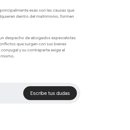
 principalmente esas son las causas que
dquieren dentro del matrimonio, formen
s un despacho de abogados especialistas
conflictos que surgen con sus bienes
conyugal y su contraparte exige el
l mismo.
Escribe tus dudas
Escribe tus dudas