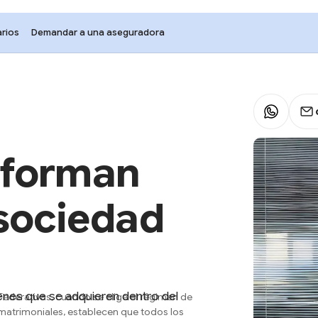
rios
Demandar a una aseguradora
 forman
 sociedad
ienes que se adquieren dentro del
 Federativas, cuando se elige el régimen de
 matrimoniales, establecen que todos los