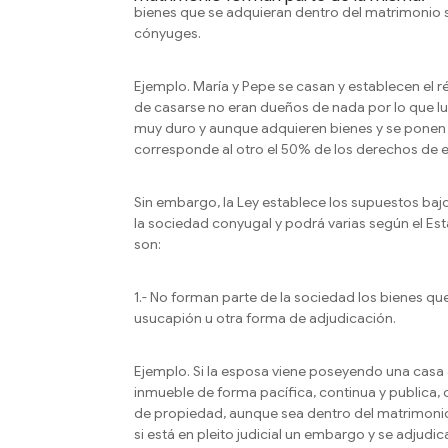
bienes que se adquieran dentro del matrimonio 
cónyuges.
Ejemplo. María y Pepe se casan y establecen el 
de casarse no eran dueños de nada por lo que 
muy duro y aunque adquieren bienes y se ponen 
corresponde al otro el 50% de los derechos de 
Sin embargo, la Ley establece los supuestos bajo
la sociedad conyugal y podrá varias según el Es
son:
1.- No forman parte de la sociedad los bienes qu
usucapión u otra forma de adjudicación.
Ejemplo. Si la esposa viene poseyendo una casa a
inmueble de forma pacífica, continua y publica, 
de propiedad, aunque sea dentro del matrimonio, 
si está en pleito judicial un embargo y se adjud