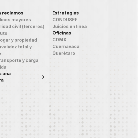
n reclamos
Estrategias
icos mayores
CONDUSEF
idad civil (terceros)
Juicios en línea
Oficinas
auto
CDMX
ogar y propiedad
Cuernavaca
validez total y
Querétaro
e
ransporte y carga
ida
a una
ra