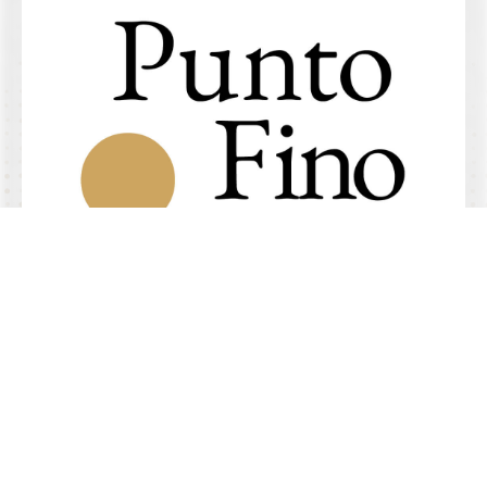
4.9/5 de
+
comentarios
Abogados especializados en
demandar aseguradoras