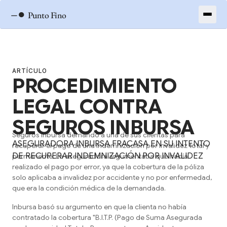
–●
Punto Fino
ARTÍCULO
PROCEDIMIENTO
LEGAL CONTRA
SEGUROS INBURSA
Seguros Inbursa demandó a una de sus clientas para
ASEGURADORA INBURSA FRACASA EN SU INTENTO
recuperar el pago de una indemnización por invalidez total y
DE RECUPERAR INDEMNIZACIÓN POR INVALIDEZ
permanente. La aseguradora argumentaba que había
realizado el pago por error, ya que la cobertura de la póliza
solo aplicaba a invalidez por accidente y no por enfermedad,
que era la condición médica de la demandada.
Inbursa basó su argumento en que la clienta no había
contratado la cobertura "B.I.T.P. (Pago de Suma Asegurada