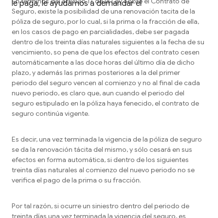
En términos del artículo 17 de la Ley Sobre el Contrato de
le paga, le ayudamos a demandar el
Seguro, existe la posibilidad de una renovación tacita de la
póliza de seguro, por lo cual, si la prima o la fracción de ella,
en los casos de pago en parcialidades, debe ser pagada
dentro de los treinta días naturales siguientes a la fecha de su
vencimiento, so pena de que los efectos del contrato cesen
automáticamente a las doce horas del último día de dicho
plazo, y además las primas posteriores a la del primer
periodo del seguro vencen al comienzo y no al final de cada
nuevo periodo, es claro que, aun cuando el periodo del
seguro estipulado en la póliza haya fenecido, el contrato de
seguro continúa vigente.
Es decir, una vez terminada la vigencia de la póliza de seguro
se da la renovación tácita del mismo, y sólo cesará en sus
efectos en forma automática, si dentro de los siguientes
treinta días naturales al comienzo del nuevo periodo no se
verifica el pago de la prima o su fracción.
Por tal razón, si ocurre un siniestro dentro del periodo de
treinta días una vez terminada la vigencia del seguro, es