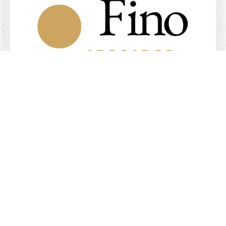
4.9/5 de
+
comentarios
Abogados especializados en
demandar aseguradoras
Habla con los socios
Alta especialización
Habla con los socios
Derecho en seguros
Derecho de daños
Pagaré en blanco