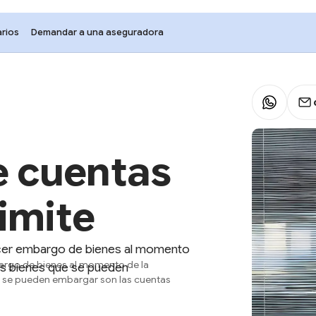
rios
Demandar a una aseguradora
 cuentas
limite
 hacer embargo de bienes al momento
mbargo de bienes al momento de la
los bienes que se pueden
ue se pueden embargar son las cuentas