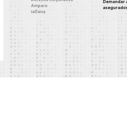
Demandar 
Amparo
asegurado
iaDana
na no constituye asesoría legal formal hasta establecer una relación abogado-cliente m