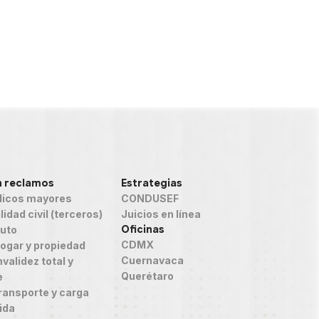
n reclamos
Estrategias
icos mayores
CONDUSEF
idad civil (terceros)
Juicios en línea
Oficinas
auto
CDMX
ogar y propiedad
Cuernavaca
validez total y
Querétaro
e
ransporte y carga
ida