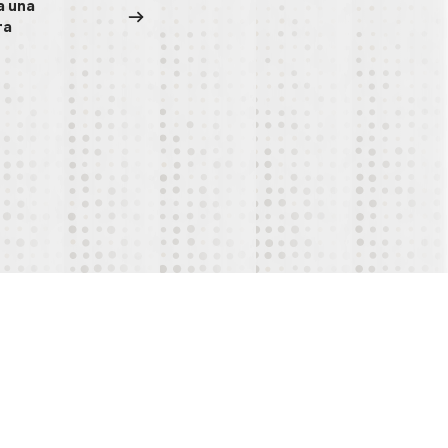
a una
ra
ediante consulta.