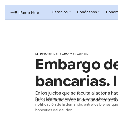
–●
Punto Fino
Servicios
Conócenos
Honora
LITIGIO EN DERECHO MERCANTIL
Embargo de
bancarias. 
En los juicios que se faculta al actor a
En los juicios que se faculta al actor a hacer e
de la notificación de la demanda, entre 
notificación de la demanda, entre los bienes q
bancarias del deudor.