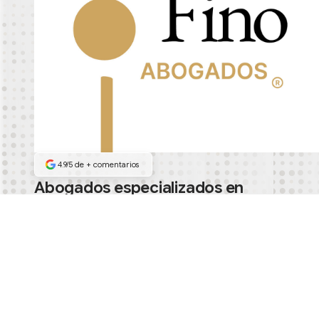
4.9/5 de
+
comentarios
Abogados especializados en
demandar aseguradoras
Habla con los socios
Habla con los socios
®️ Punto Fino Abogados, S.C. Todos los derechos reservados.
Casos
Guías
Aviso de privacidad
Honorarios
contacto@puntofino.mx
Los resultados pueden variar según las circunstancias de cada caso. Esta pági