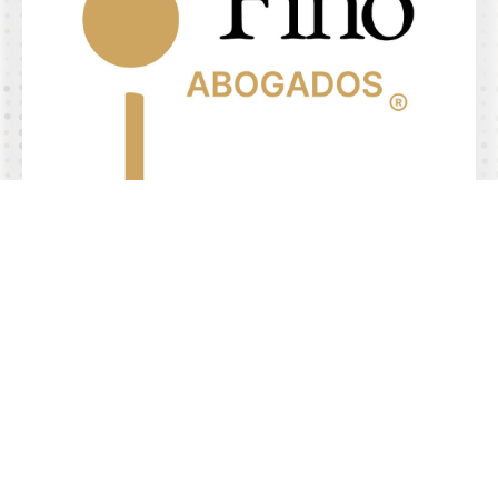
4.9/5 de
+
comentarios
Abogados especializados en
demandar aseguradoras
Habla con los socios
Alta especialización
Habla con los socios
Derecho en seguros
Derecho de daños
Pagaré en blanco
Cargos no reconocidos
Vicios ocultos