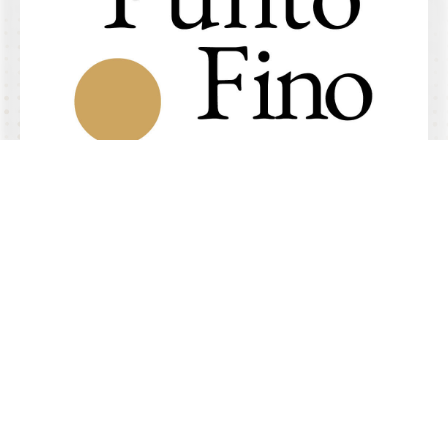
4.9/5 de
+
comentarios
Abogados especializados en
demandar aseguradoras
Habla con los socios
Alta especialización
Habla con los socios
Derecho en seguros